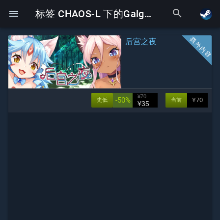
search
menu
标签 CHAOS-L 下的Galgame
后宫之夜
¥70
-50%
¥70
史低
当前
¥35