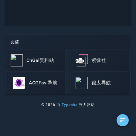
友链
CnGal资料站
紫缘社
ACGFav 导航
很太导航
© 2026 由
Typecho
强力驱动
sort