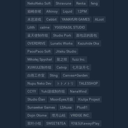
NekoNeko Soft
Shiravune
Renka
feng
箱崎奈绪
Alkinoy
Liquid
12PM
未息游戏
Cabbit
YAMAYURI GAMES
ALcot
Lilith
calme
YGGDRASIL STUDIO
蓝天使制作组
Studio Pork
面包店的面包
OVERDRIVE
Lunatic Works
Kazuhide Oka
PacoPaco Soft
Jitaku Studio
Mikołaj Spychał
龍之咲
fuzz Inc.
XUWULE制作组
Catnip
七月柒月七
白雨工作室
Sting
Canvas+Garden
Nupu Neko Dev
トトメトリ
TALESSHOP
CCYY
Yuki游戏制作组
NanaWind
Studio Élan
MoonEyes月眼
Kiulija Project
Sunseeker Games
LSAusa
Plus81
Dojin Otome
埋月山枯
VRIDGE INC.
双叶小组
SWEET&TEA
可味玩KawayiPlay