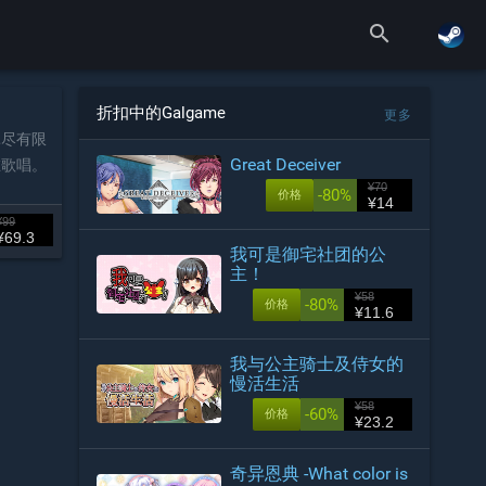
search
折扣中的Galgame
更多
耗尽有限
Great Deceiver
在歌唱。
¥70
-80%
价格
¥14
¥99
¥69.3
我可是御宅社团的公
主！
¥58
-80%
价格
¥11.6
我与公主骑士及侍女的
慢活生活
¥58
-60%
价格
¥23.2
奇异恩典 -What color is