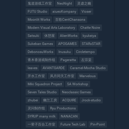
鬼道游戏工作室
NeoNight
灵虚之幽
FUTU Studio
aiueoKompany
Vioser
Moonlit Works
百歌CentChansons
Modern Visual Arts Laboratory
Chatte Noire
Satsuki
休憩屋
AlienWorks
kyukeiya
Sukeban Games
APOGAMES
STARxSTAR
DebonosuWorks
Inusuku
Circletempo
青木香游戏制作组
Pageratta
左宗棠
leaves
AVANTGARDE
Caramel-Mocha Studio
开水工作室
风月同天工作室
Marvelous
Miki Squadron Project
SA Workshop
Seven Tales Studio
Neoclassic Games
zhubei
幽兰工房
ACQUIRE
Jrock-studio
灵问制作组
Ryu Productions
SYRUP many milk
NANACAN
一辈子百合工作室
Future Tech Lab
Pin-Point