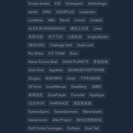
Erotes studio
KID
Entergram
Hollowings
sprite
GIGA
AQUAPLUS
Laplacian
Lusterise
iMel
Navel
minori
ninetail
ALICE IN DISSONANCE
磷光工作室
Lose
灰烬天国
木子工坊
七彩绘色
JingtuStudio
SEACOXX
Cabbage Soft
Sushi soft
No Strike
V.P. TEAM
Norn
Never Knows Best
SAGA PLANETS
零创游戏
Dark One!
Appetite
AZARASHI SOFTWARE
Qruppo
暁WORKS
mirai
TYPE-MOON
SP-time
InvertMouse
DreaMory
SMEE
希萌创意
SoraPrayer
Favorite
Applique
CLOCKUP
HARUKAZE
黑彩黄泉路
SukeraSparo
SukeraSomero
Marmalade
kawaiinium
ASa Project
海伦幻想制作组
Soft Circle Courreges
Cutlass
Dual Tail