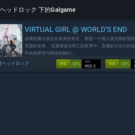
ヘッドロック 下的Galgame
VIRTUAL GIRL @ WORLD’S END
故事的舞台设定在未来的东京。 那是一个因人类无限欲望
资源的未来。 在逐渐走向死亡的世界中，直播的少女们仍
怀抱着梦想与绝望的她们……
¥99
社ヘッドロック
-30%
-30%
史低
当前
¥69.3