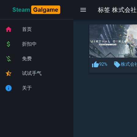
menu
标签 株式会社
home
首页
attach_money
折扣中
money_off
免费
thumb_up
local_offer
92%
株式会
star_half
试试手气
info
关于