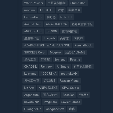
White Powder
土豆花制作组
Studio Ubai
monime
HULOTTE
致意
觀象草圖
PygmaGame
樱野悠
NOVECT
Animal Herb
Atelier KAGUYA
窗外紫藤制作组
aNCHOR Inc.
POISON
置雨制作组
星愿制作组
Fragaria
高柳堂
周农卿
AZARASHI SOFTWARE PLUS ONE
Kurenaibook
SUCCESS Corp.
Mogeko
绘恋GALGAME
星火工造
河豚屋
Ercheng
Recette
CHAOS-L
Us:track
Ai Studio
有所思制作组
La’cryma
1000-REKA
rootnuko+H
风铃工作室
LYCORIS
Razzart Visual
Liz-Arts
ANIPLEX.EXE
OPAL Studio
Argonauts
哥布林软件
BaseSon
Waffle
novamicus
Irregulars
Soviet Games
HuangZeXin
CorypheeSoft
曦冉