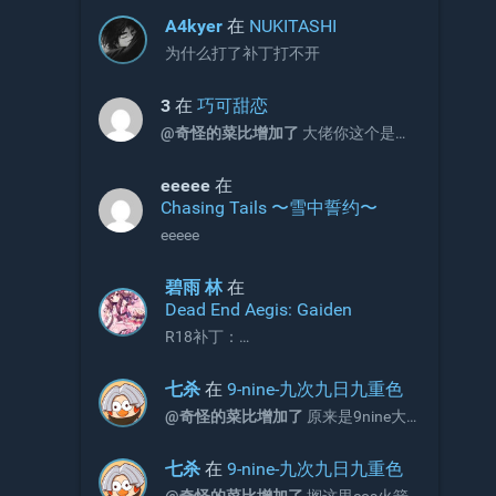
A4kyer
在
NUKITASHI
为什么打了补丁打不开
3
在
巧可甜恋
@奇怪的菜比增加了
大佬你这个是包
含2和3的吗
eeeee
在
Chasing Tails 〜雪中誓约〜
eeeee
碧雨 林
在
Dead End Aegis: Gaiden
R18补丁：
https://2dfdf.de/downloads/44791
七杀
在
9-nine-九次九日九重色
@奇怪的菜比增加了
原来是9nine大
佬啊
七杀
在
9-nine-九次九日九重色