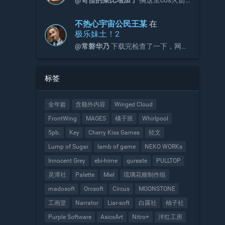
@奇怪的菜比增加了
搁这里cos火箭
队呢
不热心宇宙公民王某
在
极乐妹土！2
@常磐华乃
下载完检查了一下，网盘
压缩包内容与官网压缩包是一致的。
请检查是否是网络问题，或是安装方
式问题。
标签
全年龄
含额外内容
Winged Cloud
FrontWing
MAGES
橘子班
Whirlpool
5pb.
Key
Cherry Kiss Games
轻文
Lump of Sugar
lamb of game
NEKO WORKs
Innocent Grey
ebi-hime
qureate
PULLTOP
灵潭社
Palette
Miel
琉璃花糖制作组
madosoft
Orcsoft
Circus
MOONSTONE
工画堂
Narrator
Liar-soft
白露社
柚子社
Purple Software
AsicxArt
Nitro+
洋红工房