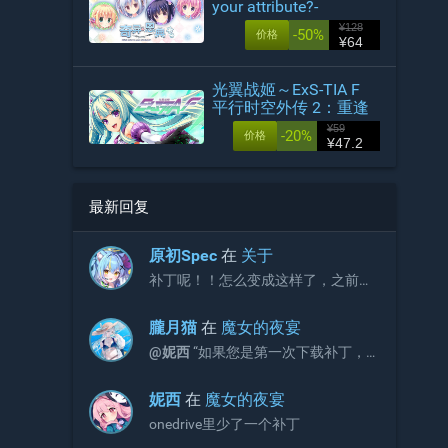
your attribute?-
¥128
-50%
价格
¥64
光翼战姬～ExS-TIA F
平行时空外传 2：重逢
¥59
-20%
价格
¥47.2
最新回复
原初Spec
在
关于
补丁呢！！怎么变成这样了，之前不
是放补丁的吗？
朧月猫
在
魔女的夜宴
@妮西
“如果您是第一次下载补丁，
请直接下载完整版补丁即可，无需再
额外下载增益更新补丁。”
妮西
在
魔女的夜宴
onedrive里少了一个补丁