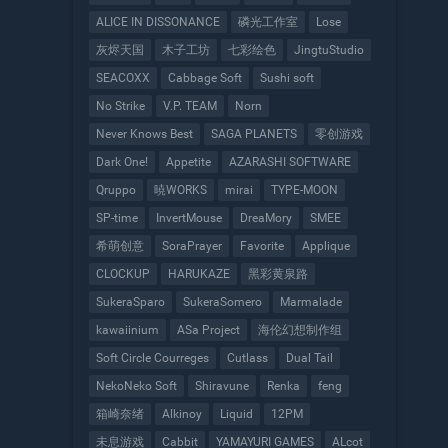
ALICE IN DISSONANCE
磷光工作室
Lose
灰烬天国
木子工坊
七彩绘色
JingtuStudio
SEACOXX
Cabbage Soft
Sushi soft
No Strike
V.P. TEAM
Norn
Never Knows Best
SAGA PLANETS
零创游戏
Dark One!
Appetite
AZARASHI SOFTWARE
Qruppo
暁WORKS
mirai
TYPE-MOON
SP-time
InvertMouse
DreaMory
SMEE
希萌创意
SoraPrayer
Favorite
Applique
CLOCKUP
HARUKAZE
黑彩黄泉路
SukeraSparo
SukeraSomero
Marmalade
kawaiinium
ASa Project
海伦幻想制作组
Soft Circle Courreges
Cutlass
Dual Tail
NekoNeko Soft
Shiravune
Renka
feng
箱崎奈绪
Alkinoy
Liquid
12PM
未息游戏
Cabbit
YAMAYURI GAMES
ALcot