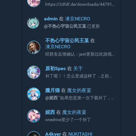
https://2dfdf.de/downloads/44791
https://2dfdf.de/downloads/44894
R18补丁，无需积分即可下载，站长
admin
在
凍京NECRO
可以考虑收录
@不热心宇宙公民王某
已更新
不热心宇宙公民王某
在
凍京NECRO
经群友反馈确认：jast更新过此游戏
补丁，现有补丁会出现CG不显示画面
的问题。 V3版本补丁官方链接如下，
原初Spec
在
关于
请更新官网链接与onedrive文件：
补丁呢！！怎么变成这样了，之前不
https://jaststore.com/zh...
是放补丁的吗？
朧月猫
在
魔女的夜宴
@妮西
“如果您是第一次下载补丁，
请直接下载完整版补丁即可，无需再
额外下载增益更新补丁。”
妮西
在
魔女的夜宴
onedrive里少了一个补丁
A4kyer
在
NUKITASHI