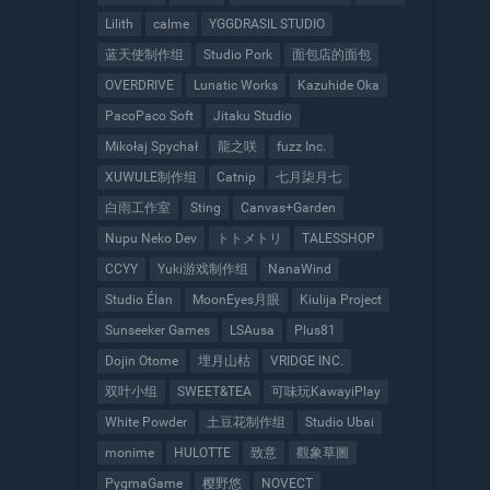
Lilith
calme
YGGDRASIL STUDIO
蓝天使制作组
Studio Pork
面包店的面包
OVERDRIVE
Lunatic Works
Kazuhide Oka
PacoPaco Soft
Jitaku Studio
Mikołaj Spychał
龍之咲
fuzz Inc.
XUWULE制作组
Catnip
七月柒月七
白雨工作室
Sting
Canvas+Garden
Nupu Neko Dev
トトメトリ
TALESSHOP
CCYY
Yuki游戏制作组
NanaWind
Studio Élan
MoonEyes月眼
Kiulija Project
Sunseeker Games
LSAusa
Plus81
Dojin Otome
埋月山枯
VRIDGE INC.
双叶小组
SWEET&TEA
可味玩KawayiPlay
White Powder
土豆花制作组
Studio Ubai
monime
HULOTTE
致意
觀象草圖
PygmaGame
樱野悠
NOVECT