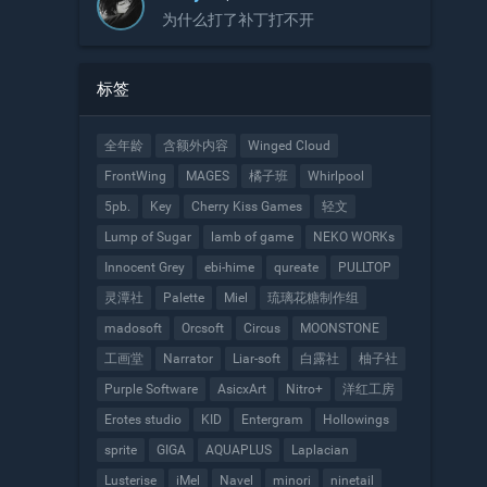
为什么打了补丁打不开
标签
全年龄
含额外内容
Winged Cloud
FrontWing
MAGES
橘子班
Whirlpool
5pb.
Key
Cherry Kiss Games
轻文
Lump of Sugar
lamb of game
NEKO WORKs
Innocent Grey
ebi-hime
qureate
PULLTOP
灵潭社
Palette
Miel
琉璃花糖制作组
madosoft
Orcsoft
Circus
MOONSTONE
工画堂
Narrator
Liar-soft
白露社
柚子社
Purple Software
AsicxArt
Nitro+
洋红工房
Erotes studio
KID
Entergram
Hollowings
sprite
GIGA
AQUAPLUS
Laplacian
Lusterise
iMel
Navel
minori
ninetail