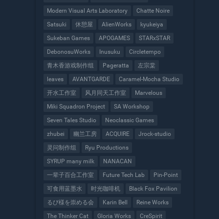
Modern Visual Arts Laboratory
Chatte Noire
Satsuki
休憩屋
AlienWorks
kyukeiya
Sukeban Games
APOGAMES
STARxSTAR
DebonosuWorks
Inusuku
Circletempo
青木香游戏制作组
Pageratta
左宗棠
leaves
AVANTGARDE
Caramel-Mocha Studio
开水工作室
风月同天工作室
Marvelous
Miki Squadron Project
SA Workshop
Seven Tales Studio
Neoclassic Games
zhubei
幽兰工房
ACQUIRE
Jrock-studio
灵问制作组
Ryu Productions
SYRUP many milk
NANACAN
一辈子百合工作室
Future Tech Lab
Pin-Point
可食用蓝墨水
时光咖啡机
Black Fox Pavilion
るび様を崇める会
Karin Bell
Reine Works
The Thinker Cat
Gloria Works
CreSpirit