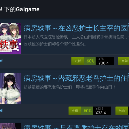
e! 下的Galgame
病房轶事～在凶恶护士长主宰的医院深渊中过着卧底生
日本超人气医院冒险游戏！主人公山田因双手骨折而住院，
照顾他的护士们却各个都个性差劲。
¥76
e!
-60%
史低
当前
¥30.4
病房轶事～潜藏邪恶老鸟护士的住院生活
超越最糟的邪恶老鸟护士们，即将把魔手伸向山田！
¥83.5
e!
-60%
史低
当前
¥33.4
病房轶事 ～只有恶质护士存在的