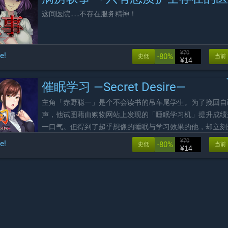
这间医院……不存在服务精神！
¥70
e!
-80%
史低
当前
¥14
催眠学习 —Secret Desire—
主角「赤野聪一」是个不会读书的吊车尾学生。为了挽回自
声，他试图藉由购物网站上发现的「睡眠学习机」提升成绩
一口气。但得到了超乎想像的睡眠与学习效果的他，却立刻
起了歪脑筋──
¥70
e!
-80%
史低
当前
¥14