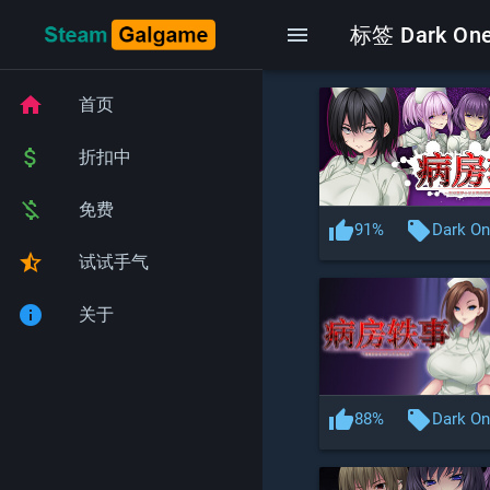
menu
标签 Dark On
home
首页
attach_money
折扣中
money_off
免费
thumb_up
local_offer
91%
Dark On
star_half
试试手气
info
关于
thumb_up
local_offer
88%
Dark On