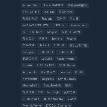
Animal Herb
Atelier KAGUYA
窗外紫藤制作组
aNCHOR Inc.
POISON
置雨制作组
星愿制作组
Fragaria
高柳堂
周农卿
AZARASHI SOFTWARE PLUS ONE
Kurenaibook
SUCCESS Corp.
Mogeko
绘恋GALGAME
星火工造
河豚屋
Ercheng
Recette
CHAOS-L
Us:track
Ai Studio
有所思制作组
La’cryma
1000-REKA
rootnuko+H
风铃工作室
LYCORIS
Razzart Visual
Liz-Arts
ANIPLEX.EXE
OPAL Studio
Argonauts
哥布林软件
BaseSon
Waffle
novamicus
Irregulars
Soviet Games
HuangZeXin
CorypheeSoft
曦冉
鬼道游戏工作室
NeoNight
灵虚之幽
FUTU Studio
aiueoKompany
Vioser
Moonlit Works
百歌CentChansons