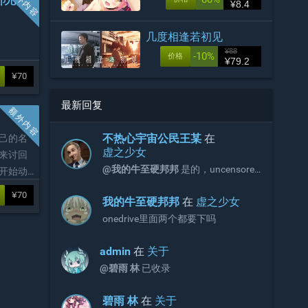
¥8.4
几度相逢若初见
¥88
-10%
价格
¥79.2
¥70
最新回复
不热心宇宙公民王某
在
己的名
虚之少女
来讨回
@󠀡󠀡我的牛至硬邦邦
是的，uncensored
开始动
是步兵文件，解压完后用步兵文件覆
¥70
盖。
󠀡󠀡我的牛至硬邦邦
在
虚之少女
onedrive里面两个都要下吗
admin
在
关于
@碧雨 林
已收录
碧雨 林
在
关于