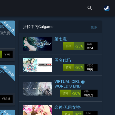
search
活～
折扣中的Galgame
更多
但负责
第七境
¥32
-25%
价格
¥24
¥76
匿名代码
¥330
-80%
价格
～
¥66
VIRTUAL GIRL @
WORLD’S END
¥99
-30%
价格
¥69.3
¥83.5
恋神-无用女神-
医院～
¥42
-80%
价格