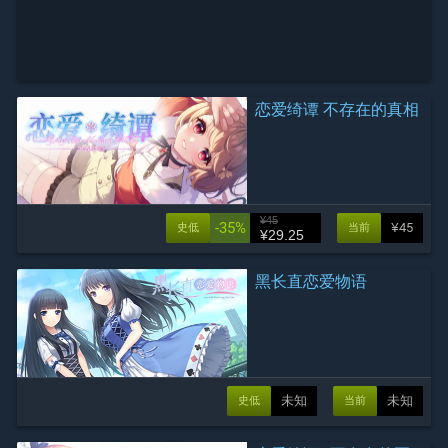
恋爱绮谭 不存在的真相
¥45
-35%
¥45
史低
当前
¥29.25
黑长直恋爱物语
未知
未知
史低
当前