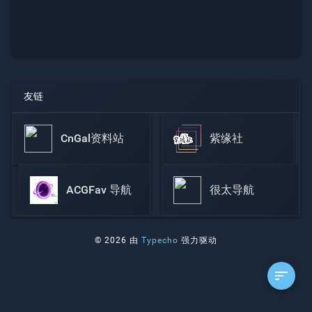
友链
CnGal资料站
紫缘社
ACGFav 导航
很太导航
© 2026 由
Typecho
强力驱动
sort