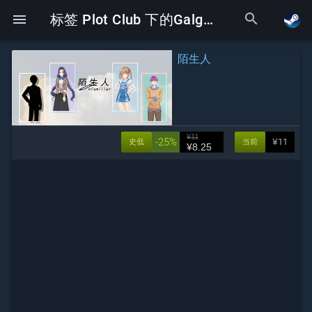
search
menu
标签 Plot Club 下的Galgame
陌生人
¥11
-25%
¥11
史低
当前
¥8.25