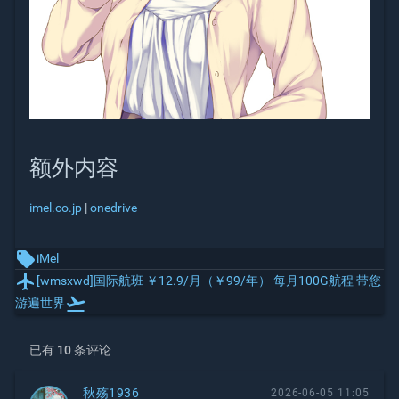
额外内容
imel.co.jp
|
onedrive
local_offer
iMel
local_airport
[wmsxwd]国际航班 ￥12.9/月（￥99/年） 每月100G航程 带您
flight_takeoff
游遍世界
已有 10 条评论
秋殇1936
2026-06-05 11:05