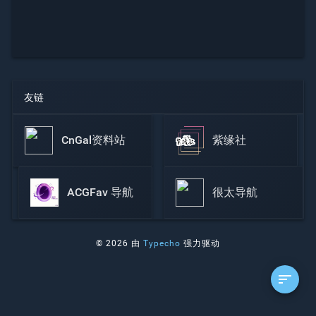
友链
CnGal资料站
紫缘社
ACGFav 导航
很太导航
© 2026 由
Typecho
强力驱动
sort