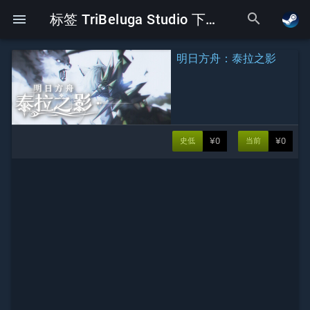
search
menu
标签 TriBeluga Studio 下的Galgame
明日方舟：泰拉之影
¥0
¥0
史低
当前