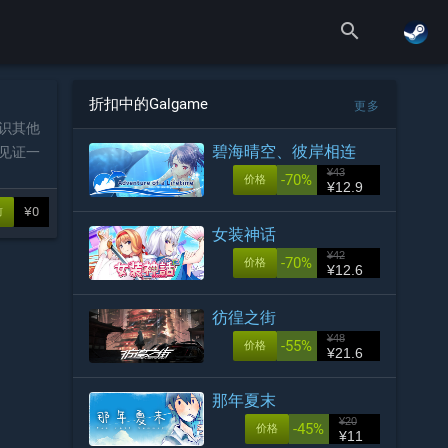
search
折扣中的Galgame
更多
识其他
碧海晴空、彼岸相连
见证一
¥43
-70%
价格
¥12.9
¥0
前
女装神话
¥42
-70%
价格
¥12.6
彷徨之街
¥48
-55%
价格
¥21.6
那年夏末
¥20
-45%
价格
¥11