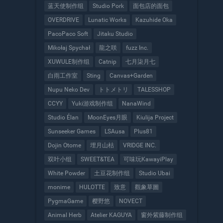
蓝天使制作组
Studio Pork
面包店的面包
OVERDRIVE
Lunatic Works
Kazuhide Oka
PacoPaco Soft
Jitaku Studio
Mikołaj Spychał
龍之咲
fuzz Inc.
XUWULE制作组
Catnip
七月柒月七
白雨工作室
Sting
Canvas+Garden
Nupu Neko Dev
トトメトリ
TALESSHOP
CCYY
Yuki游戏制作组
NanaWind
Studio Élan
MoonEyes月眼
Kiulija Project
Sunseeker Games
LSAusa
Plus81
Dojin Otome
埋月山枯
VRIDGE INC.
双叶小组
SWEET&TEA
可味玩KawayiPlay
White Powder
土豆花制作组
Studio Ubai
monime
HULOTTE
致意
觀象草圖
PygmaGame
樱野悠
NOVECT
Animal Herb
Atelier KAGUYA
窗外紫藤制作组