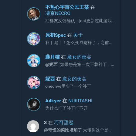
不热心宇宙公民王某
在
凍京NECRO
经群友反馈确认：jast更新过此游戏
补丁，现有补丁会出现CG不显示画面
的问题。 V3版本补丁官方链接如下，
原初Spec
在
关于
请更新官网链接与onedrive文件：
补丁呢！！怎么变成这样了，之前不
https://jaststore.com/zh...
是放补丁的吗？
朧月猫
在
魔女的夜宴
@妮西
“如果您是第一次下载补丁，
请直接下载完整版补丁即可，无需再
额外下载增益更新补丁。”
妮西
在
魔女的夜宴
onedrive里少了一个补丁
A4kyer
在
NUKITASHI
为什么打了补丁打不开
3
在
巧可甜恋
@奇怪的菜比增加了
大佬你这个是包