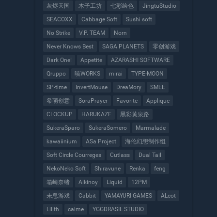
灰烬天国
木子工坊
七彩绘色
JingtuStudio
SEACOXX
Cabbage Soft
Sushi soft
No Strike
V.P. TEAM
Norn
Never Knows Best
SAGA PLANETS
零创游戏
Dark One!
Appetite
AZARASHI SOFTWARE
Qruppo
暁WORKS
mirai
TYPE-MOON
SP-time
InvertMouse
DreaMory
SMEE
希萌创意
SoraPrayer
Favorite
Applique
CLOCKUP
HARUKAZE
黑彩黄泉路
SukeraSparo
SukeraSomero
Marmalade
kawaiinium
ASa Project
海伦幻想制作组
Soft Circle Courreges
Cutlass
Dual Tail
NekoNeko Soft
Shiravune
Renka
feng
箱崎奈绪
Alkinoy
Liquid
12PM
未息游戏
Cabbit
YAMAYURI GAMES
ALcot
Lilith
calme
YGGDRASIL STUDIO