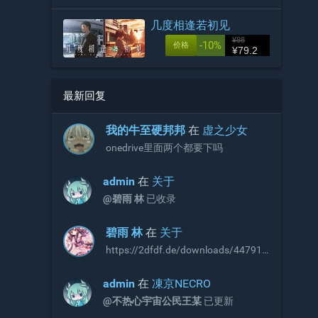
几度相逢若初见
¥88
-10%
价格
¥79.2
最新回复
󠀡󠀡我的牛至硬邦邦
在
虚之少女
onedrive里面两个都要下吗
admin
在
关于
@碧雨 林
已收录
碧雨 林
在
关于
https://2dfdf.de/downloads/44791
https://2dfdf.de/downloads/44894
R18补丁，无需积分即可下载，站长
admin
在
凍京NECRO
可以考虑收录
@不热心宇宙公民王某
已更新