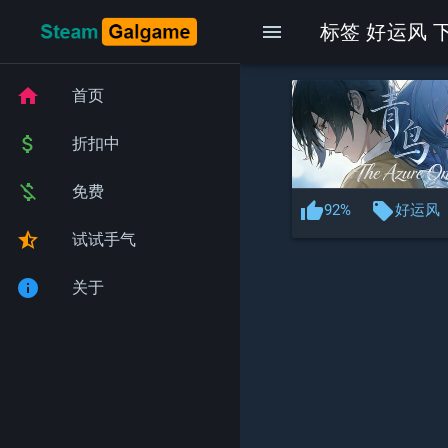
menu
标签 好运风 下
home
首页
attach_money
折扣中
money_off
免费
thumb_up
local_offer
92%
好运风
star_half
试试手气
info
关于