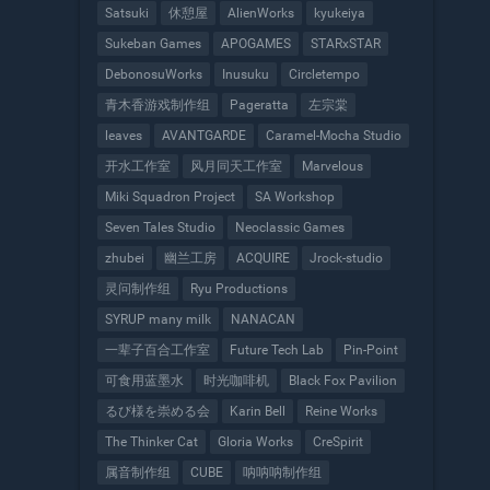
Satsuki
休憩屋
AlienWorks
kyukeiya
Sukeban Games
APOGAMES
STARxSTAR
DebonosuWorks
Inusuku
Circletempo
青木香游戏制作组
Pageratta
左宗棠
leaves
AVANTGARDE
Caramel-Mocha Studio
开水工作室
风月同天工作室
Marvelous
Miki Squadron Project
SA Workshop
Seven Tales Studio
Neoclassic Games
zhubei
幽兰工房
ACQUIRE
Jrock-studio
灵问制作组
Ryu Productions
SYRUP many milk
NANACAN
一辈子百合工作室
Future Tech Lab
Pin-Point
可食用蓝墨水
时光咖啡机
Black Fox Pavilion
るび様を崇める会
Karin Bell
Reine Works
The Thinker Cat
Gloria Works
CreSpirit
属音制作组
CUBE
呐呐呐制作组