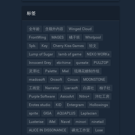
含2和3的吗
标签
全年龄
含额外内容
Winged Cloud
FrontWing
MAGES
橘子班
Whirlpool
5pb.
Key
Cherry Kiss Games
轻文
Lump of Sugar
lamb of game
NEKO WORKs
Innocent Grey
ebi-hime
qureate
PULLTOP
灵潭社
Palette
Miel
琉璃花糖制作组
madosoft
Orcsoft
Circus
MOONSTONE
工画堂
Narrator
Liar-soft
白露社
柚子社
Purple Software
AsicxArt
Nitro+
洋红工房
Erotes studio
KID
Entergram
Hollowings
sprite
GIGA
AQUAPLUS
Laplacian
Lusterise
iMel
Navel
minori
ninetail
ALICE IN DISSONANCE
磷光工作室
Lose