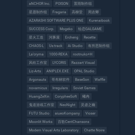
aNCHOR Inc.
POISON
置雨制作组
星愿制作组
Fragaria
高柳堂
周农卿
AZARASHI SOFTWARE PLUS ONE
Kurenaibook
SUCCESS Corp.
Mogeko
绘恋GALGAME
星火工造
河豚屋
Ercheng
Recette
CHAOS-L
Us:track
Ai Studio
有所思制作组
La’cryma
1000-REKA
rootnuko+H
风铃工作室
LYCORIS
Razzart Visual
Liz-Arts
ANIPLEX.EXE
OPAL Studio
Argonauts
哥布林软件
BaseSon
Waffle
novamicus
Irregulars
Soviet Games
HuangZeXin
CorypheeSoft
曦冉
鬼道游戏工作室
NeoNight
灵虚之幽
FUTU Studio
aiueoKompany
Vioser
Moonlit Works
百歌CentChansons
Modern Visual Arts Laboratory
Chatte Noire