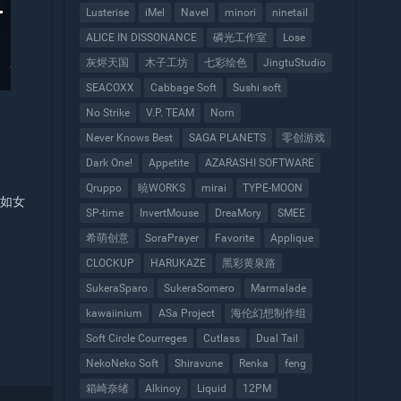
Lusterise
iMel
Navel
minori
ninetail
ALICE IN DISSONANCE
磷光工作室
Lose
灰烬天国
木子工坊
七彩绘色
JingtuStudio
SEACOXX
Cabbage Soft
Sushi soft
No Strike
V.P. TEAM
Norn
Never Knows Best
SAGA PLANETS
零创游戏
Dark One!
Appetite
AZARASHI SOFTWARE
Qruppo
暁WORKS
mirai
TYPE-MOON
就如女
SP-time
InvertMouse
DreaMory
SMEE
希萌创意
SoraPrayer
Favorite
Applique
CLOCKUP
HARUKAZE
黑彩黄泉路
SukeraSparo
SukeraSomero
Marmalade
kawaiinium
ASa Project
海伦幻想制作组
Soft Circle Courreges
Cutlass
Dual Tail
NekoNeko Soft
Shiravune
Renka
feng
箱崎奈绪
Alkinoy
Liquid
12PM