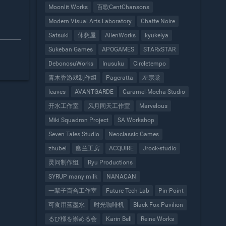
Moonlit Works
百歌CentChansons
Modern Visual Arts Laboratory
Chatte Noire
Satsuki
休憩屋
AlienWorks
kyukeiya
Sukeban Games
APOGAMES
STARxSTAR
DebonosuWorks
Inusuku
Circletempo
青木香游戏制作组
Pageratta
左宗棠
leaves
AVANTGARDE
Caramel-Mocha Studio
开水工作室
风月同天工作室
Marvelous
Miki Squadron Project
SA Workshop
Seven Tales Studio
Neoclassic Games
zhubei
幽兰工房
ACQUIRE
Jrock-studio
灵问制作组
Ryu Productions
SYRUP many milk
NANACAN
一辈子百合工作室
Future Tech Lab
Pin-Point
可食用蓝墨水
时光咖啡机
Black Fox Pavilion
るび様を崇める会
Karin Bell
Reine Works