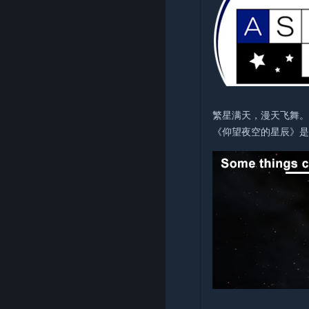
繁星满天，漫天飞舞
《仰望夜空的星辰》