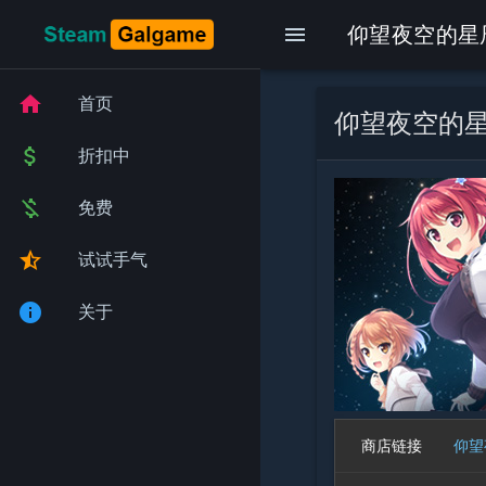
menu
仰望夜空的星
home
首页
仰望夜空的
attach_money
折扣中
money_off
免费
star_half
试试手气
info
关于
商店链接
仰望