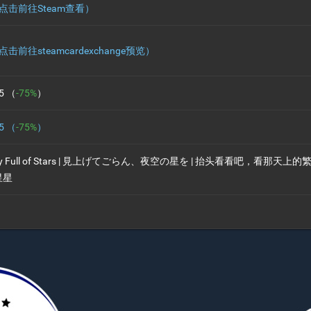
点击前往Steam查看）
击前往steamcardexchange预览）
.5 （
-75%
）
.5 （
-75%
）
ky Full of Stars | 見上げてごらん、夜空の­星を | 抬头看看吧，看那天上的
星星