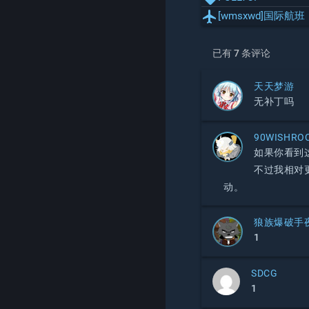
local_airport
[wmsxwd]国际航班
已有 7 条评论
天天梦游
无补丁吗
90WISHRO
如果你看到
不过我相对
动。
狼族爆破手
1
SDCG
1