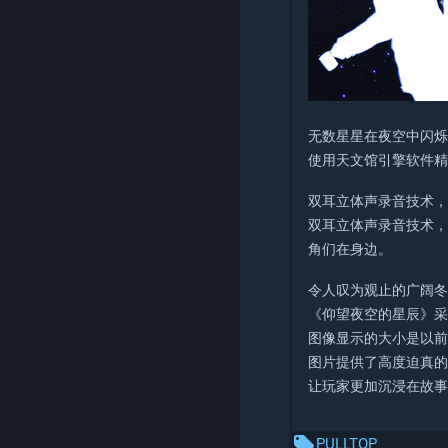
无数星星在夜空中闪
使用天文馆引擎软件
双耳立体声录音技术
双耳立体声录音技术
角们在身边。
令人叹为观止的广阔
《仰望夜空的星辰》
图像显示的大小是以前所
图片提供了高度迫真
让玩家更加沉浸在故
local_offer
PULLTOP