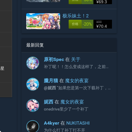
¥69.3
极乐妹土！2
¥88
-20%
价格
¥70.4
最新回复
原初Spec
在
关于
补丁呢！！怎么变成这样了，之前不
繁星
是放补丁的吗？
朧月猫
在
魔女的夜宴
@妮西
“如果您是第一次下载补丁，
请直接下载完整版补丁即可，无需再
额外下载增益更新补丁。”
妮西
在
魔女的夜宴
onedrive里少了一个补丁
A4kyer
在
NUKITASHI
为什么打了补丁打不开