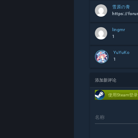
雪原の青
https://for
lingmr
1
YuYuKo
1
添加新评论
使用Steam登录
名称