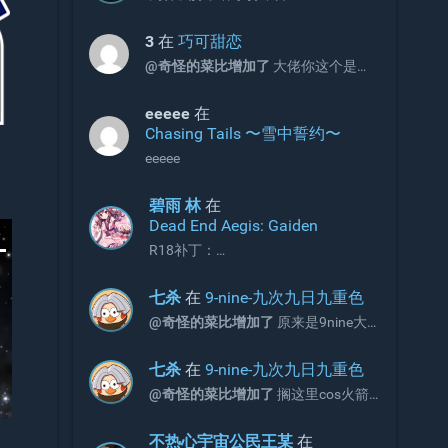
3
在
巧可甜恋
@奇怪的菜比增加了
大佬你这个是包
含2和3的吗
eeeee
在
Chasing Tails 〜雪中誓约〜
eeeee
碧雨 林
在
Dead End Aegis: Gaiden
R18补丁：
https://2dfdf.de/downloads/44791
七杀
在
9-nine-九次九日九重色
@奇怪的菜比增加了
原来是9nine大
佬啊
七杀
在
9-nine-九次九日九重色
@奇怪的菜比增加了
搁这里cos火箭
队呢
不热心宇宙公民王某
在