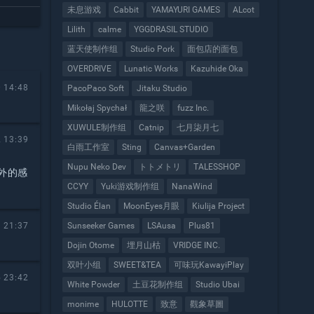
未息游戏
Cabbit
YAMAYURI GAMES
ALcot
Lilith
calme
YGGDRASIL STUDIO
蓝天使制作组
Studio Pork
面包店的面包
OVERDRIVE
Lunatic Works
Kazuhide Oka
 14:48
PacoPaco Soft
Jitaku Studio
Mikołaj Spychał
龍之咲
fuzz Inc.
XUWULE制作组
Catnip
七月柒月七
 13:39
白雨工作室
Sting
Canvas+Garden
Nupu Neko Dev
トトメトリ
TALESSHOP
外的感
CCYY
Yuki游戏制作组
NanaWind
Studio Élan
MoonEyes月眼
Kiulija Project
 21:37
Sunseeker Games
LSAusa
Plus81
Dojin Otome
埋月山枯
VRIDGE INC.
双叶小组
SWEET&TEA
可味玩KawayiPlay
 23:42
White Powder
土豆花制作组
Studio Ubai
monime
HULOTTE
致意
觀象草圖