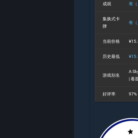
成就
有（
集换式卡
有（点
牌
当前价格
¥15
历史最低
¥15
A S
游戏别名
| 看
好评率
97%