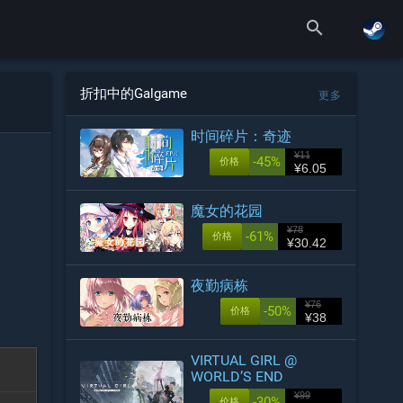
search
折扣中的Galgame
更多
时间碎片：奇迹
¥11
-45%
价格
¥6.05
魔女的花园
¥78
-61%
价格
¥30.42
夜勤病栋
¥76
-50%
价格
¥38
VIRTUAL GIRL @
WORLD’S END
¥99
-30%
价格