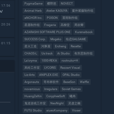
PygmaGame
樱野悠
NOVECT
 17:56
Animal Herb
Atelier KAGUYA
窗外紫藤制作组
n/
aNCHOR Inc.
POISON
置雨制作组
 20:26
星愿制作组
Fragaria
高柳堂
周农卿
AZARASHI SOFTWARE PLUS ONE
Kurenaibook
SUCCESS Corp.
Mogeko
绘恋GALGAME
 01:15
星火工造
河豚屋
Ercheng
Recette
CHAOS-L
Us:track
Ai Studio
有所思制作组
La’cryma
1000-REKA
rootnuko+H
风铃工作室
LYCORIS
Razzart Visual
Liz-Arts
ANIPLEX.EXE
OPAL Studio
Argonauts
哥布林软件
BaseSon
Waffle
novamicus
Irregulars
Soviet Games
HuangZeXin
CorypheeSoft
曦冉
鬼道游戏工作室
NeoNight
灵虚之幽
FUTU Studio
aiueoKompany
Vioser