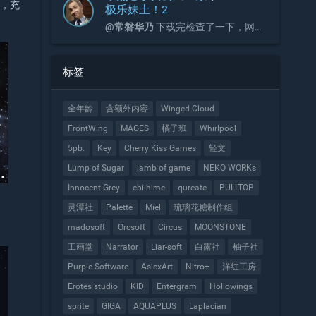
气，充
极乐妹土！2
@常磐华乃
下载完检查了一下，网盘
压缩包内容与官网压缩包是一致的。
请检查是否是网络问题，或是安装方
式问题。
标签
全年龄
含额外内容
Winged Cloud
FrontWing
MAGES
橘子班
Whirlpool
5pb.
Key
Cherry Kiss Games
轻文
Lump of Sugar
lamb of game
NEKO WORKs
Innocent Grey
ebi-hime
qureate
PULLTOP
灵潭社
Palette
Miel
琉璃花糖制作组
madosoft
Orcsoft
Circus
MOONSTONE
工画堂
Narrator
Liar-soft
白露社
柚子社
Purple Software
AsicxArt
Nitro+
洋红工房
Erotes studio
KID
Entergram
Hollowings
sprite
GIGA
AQUAPLUS
Laplacian