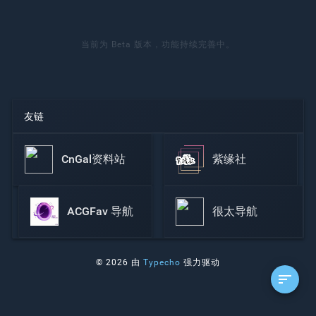
当前为 Beta 版本，功能持续完善中。
友链
CnGal资料站
紫缘社
ACGFav 导航
很太导航
© 2026 由
Typecho
强力驱动
sort