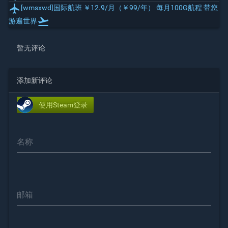
local_airport
[wmsxwd]国际航班 ￥12.9/月（￥99/年） 每月100G航程 带您
flight_takeoff
游遍世界
暂无评论
添加新评论
使用Steam登录
名称
邮箱