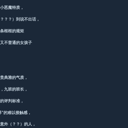
的小恶魔特质，
？？？？）到说不出话，
条条框框的规矩
但又不普通的女孩子
，
高贵典雅的气质，
霸，九班的班长，
己的评判标准，
界”的难以接触感，
个意外（？？）的人，