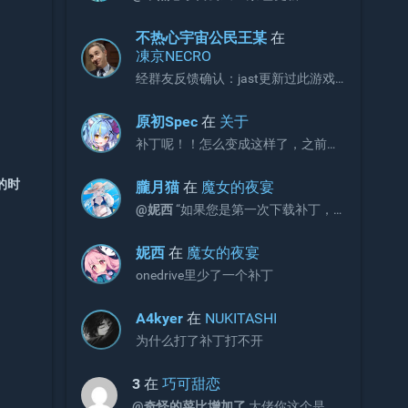
不热心宇宙公民王某
在
凍京NECRO
经群友反馈确认：jast更新过此游戏
补丁，现有补丁会出现CG不显示画面
的问题。 V3版本补丁官方链接如下，
原初Spec
在
关于
请更新官网链接与onedrive文件：
补丁呢！！怎么变成这样了，之前不
https://jaststore.com/zh...
是放补丁的吗？
的时
朧月猫
在
魔女的夜宴
@妮西
“如果您是第一次下载补丁，
请直接下载完整版补丁即可，无需再
额外下载增益更新补丁。”
妮西
在
魔女的夜宴
onedrive里少了一个补丁
A4kyer
在
NUKITASHI
为什么打了补丁打不开
3
在
巧可甜恋
@奇怪的菜比增加了
大佬你这个是包