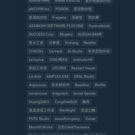
Animal Herb
Atelier KAGUYA
窗外紫藤制作组
aNCHOR Inc.
POISON
置雨制作组
星愿制作组
Fragaria
高柳堂
周农卿
AZARASHI SOFTWARE PLUS ONE
Kurenaibook
SUCCESS Corp.
Mogeko
绘恋GALGAME
星火工造
河豚屋
Ercheng
Recette
CHAOS-L
Us:track
Ai Studio
有所思制作组
La’cryma
1000-REKA
rootnuko+H
风铃工作室
LYCORIS
Razzart Visual
Liz-Arts
ANIPLEX.EXE
OPAL Studio
Argonauts
哥布林软件
BaseSon
Waffle
novamicus
Irregulars
Soviet Games
HuangZeXin
CorypheeSoft
曦冉
鬼道游戏工作室
NeoNight
灵虚之幽
FUTU Studio
aiueoKompany
Vioser
Moonlit Works
百歌CentChansons