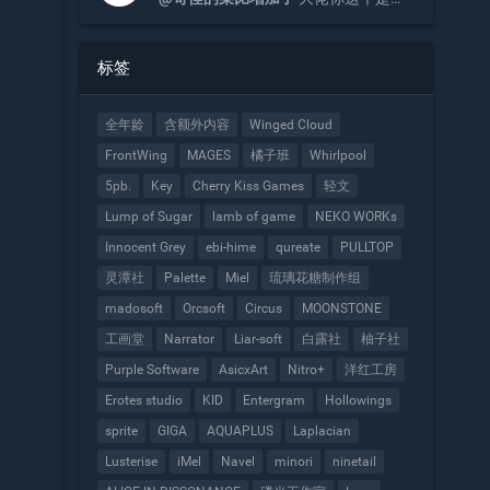
含2和3的吗
标签
全年龄
含额外内容
Winged Cloud
FrontWing
MAGES
橘子班
Whirlpool
5pb.
Key
Cherry Kiss Games
轻文
Lump of Sugar
lamb of game
NEKO WORKs
Innocent Grey
ebi-hime
qureate
PULLTOP
灵潭社
Palette
Miel
琉璃花糖制作组
madosoft
Orcsoft
Circus
MOONSTONE
工画堂
Narrator
Liar-soft
白露社
柚子社
Purple Software
AsicxArt
Nitro+
洋红工房
Erotes studio
KID
Entergram
Hollowings
sprite
GIGA
AQUAPLUS
Laplacian
Lusterise
iMel
Navel
minori
ninetail