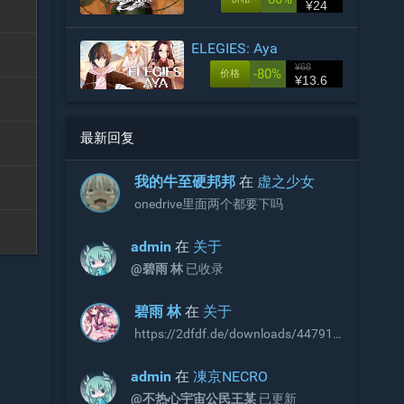
¥24
ELEGIES: Aya
¥68
-80%
价格
¥13.6
最新回复
󠀡󠀡我的牛至硬邦邦
在
虚之少女
onedrive里面两个都要下吗
admin
在
关于
@碧雨 林
已收录
碧雨 林
在
关于
https://2dfdf.de/downloads/44791
https://2dfdf.de/downloads/44894
R18补丁，无需积分即可下载，站长
admin
在
凍京NECRO
可以考虑收录
@不热心宇宙公民王某
已更新