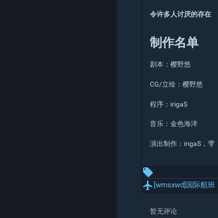
令许多人讨厌的存在
制作名单
剧本：樱野悠
CG/立绘：樱野悠
程序：irigaS
音乐：金色海洋
演出制作：irigaS，雫
local_offer
local_airport
[wmsxwd]国际航班
暂无评论