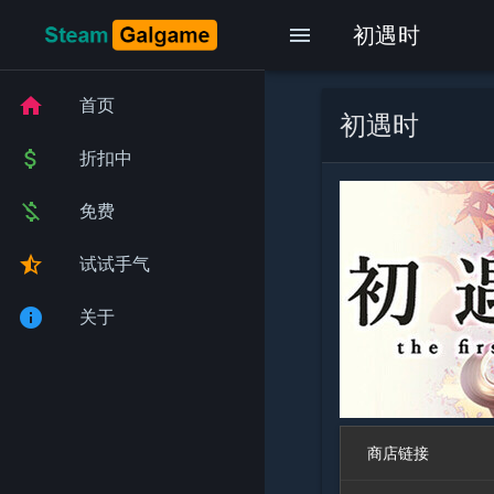
menu
初遇时
home
首页
初遇时
attach_money
折扣中
money_off
免费
star_half
试试手气
info
关于
商店链接