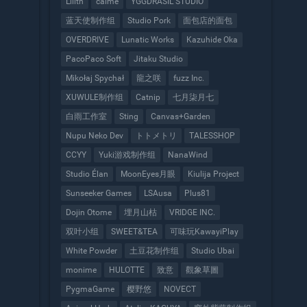
Lilith
calme
YGGDRASIL STUDIO
蓝天使制作组
Studio Pork
面包店的面包
OVERDRIVE
Lunatic Works
Kazuhide Oka
PacoPaco Soft
Jitaku Studio
Mikołaj Spychał
龍之咲
fuzz Inc.
XUWULE制作组
Catnip
七月柒月七
白雨工作室
Sting
Canvas+Garden
Nupu Neko Dev
トトメトリ
TALESSHOP
CCYY
Yuki游戏制作组
NanaWind
Studio Élan
MoonEyes月眼
Kiulija Project
Sunseeker Games
LSAusa
Plus81
Dojin Otome
埋月山枯
VRIDGE INC.
双叶小组
SWEET&TEA
可味玩KawayiPlay
White Powder
土豆花制作组
Studio Ubai
monime
HULOTTE
致意
觀象草圖
PygmaGame
樱野悠
NOVECT