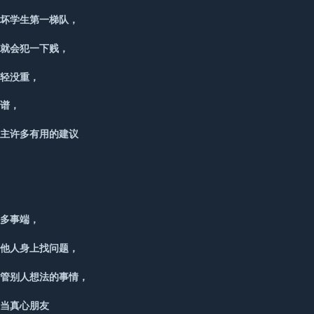
，坏学生第一梯队，
动就会犯一下贱，
没轻没重，
靠谱，
男主许多有用的建议
，
许多事端，
其他人身上找问题，
不管别人想法的事情，
人当真心朋友