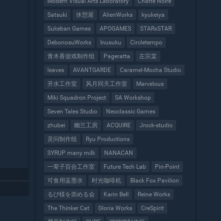
Modern Visual Arts Laboratory
Chatte Noire
Satsuki
休憩屋
AlienWorks
kyukeiya
Sukeban Games
APOGAMES
STARxSTAR
DebonosuWorks
Inusuku
Circletempo
青木香游戏制作组
Pageratta
左宗棠
leaves
AVANTGARDE
Caramel-Mocha Studio
开水工作室
风月同天工作室
Marvelous
Miki Squadron Project
SA Workshop
Seven Tales Studio
Neoclassic Games
zhubei
幽兰工房
ACQUIRE
Jrock-studio
灵问制作组
Ryu Productions
SYRUP many milk
NANACAN
一辈子百合工作室
Future Tech Lab
Pin-Point
可食用蓝墨水
时光咖啡机
Black Fox Pavilion
るび様を崇める会
Karin Bell
Reine Works
The Thinker Cat
Gloria Works
CreSpirit