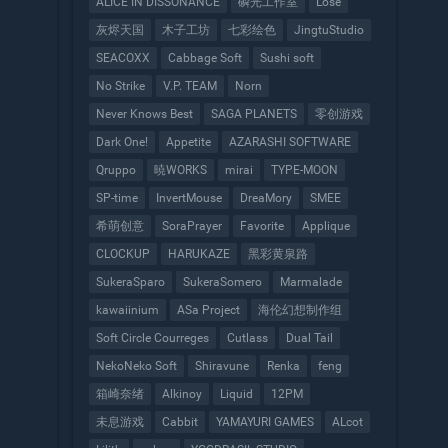
ALICE IN DISSONANCE
磷光工作室
Lose
灰烬天国
木子工坊
七彩绘色
JingtuStudio
SEACOXX
Cabbage Soft
Sushi soft
No Strike
V.P. TEAM
Norn
Never Knows Best
SAGA PLANETS
零创游戏
Dark One!
Appetite
AZARASHI SOFTWARE
Qruppo
暁WORKS
mirai
TYPE-MOON
SP-time
InvertMouse
DreaMory
SMEE
希萌创意
SoraPrayer
Favorite
Applique
CLOCKUP
HARUKAZE
黑彩黄泉路
SukeraSparo
SukeraSomero
Marmalade
kawaiinium
ASa Project
海伦幻想制作组
Soft Circle Courreges
Cutlass
Dual Tail
NekoNeko Soft
Shiravune
Renka
feng
箱崎奈绪
Alkinoy
Liquid
12PM
未息游戏
Cabbit
YAMAYURI GAMES
ALcot