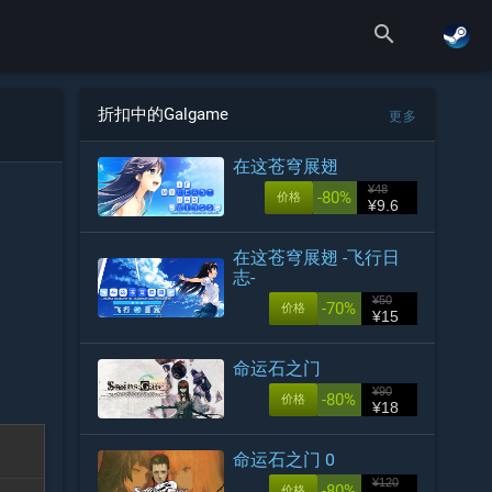
search
折扣中的Galgame
更多
在这苍穹展翅
¥48
-80%
价格
¥9.6
在这苍穹展翅 -飞行日
志-
¥50
-70%
价格
¥15
命运石之门
¥90
-80%
价格
¥18
命运石之门 0
¥120
-80%
价格