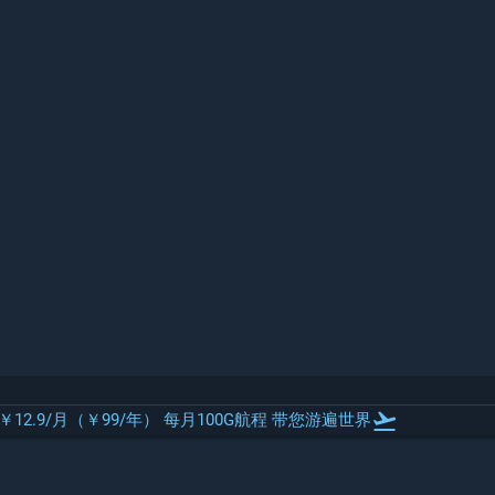
flight_takeoff
 ￥12.9/月（￥99/年） 每月100G航程 带您游遍世界