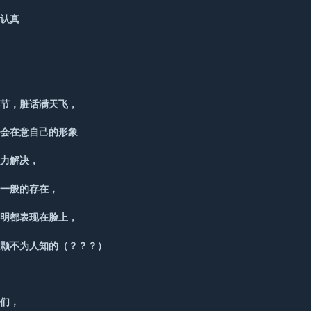
常认真
，
小节，脏话满天飞，
不会在意自己的形象
暴力解决，
弟一般的存在，
分明都表现在脸上，
一颗不为人知的（？？？）
哥们，