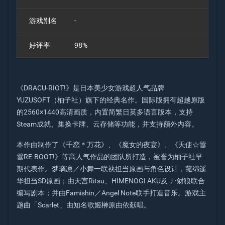
游戏别名
-
好评率
98%
《DRACU-RIOT!》是日本美少女游戏超人气品牌
YUZUSOFT（柚子社）旗下的经典名作。国际版拥有超越原版
的2560×1440高清画质，内置简繁日英多语言版本，支持
Steam成就、集换卡牌、云存储等功能，并支持额外内容。
本作由制作了《千恋＊万花》、《魔女的夜宴》、《天使☆嚣
嚣RE-BOOT!》等高人气作品的团队所打造，被誉为柚子社早
期代表作。梦璃凛／小舞一联袂担当原画与角色设计，菰绵遥
华担当SD原画；由天宫Ritsu、HIMENOGI AKU及Ｊ·豺狼联合
编写剧本；并由Famishin／Angel Note联手打造音乐。游戏主
题曲「Scarlet」由知名歌姬榊原由依献唱。