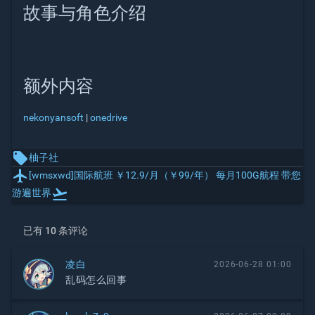
故事与角色介绍
额外内容
nekonyansoft
|
onedrive
local_offer
柚子社
local_airport
[wmsxwd]国际航班 ￥12.9/月（￥99/年） 每月100G航程 带您
flight_takeoff
游遍世界
已有 10 条评论
凌白
2026-06-28 01:00
乱码怎么回事