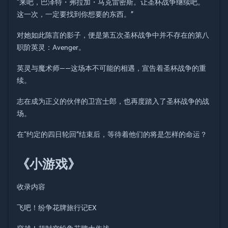
“来吧，巴泽特・弗拉加・马克雷密斯。让圣杯战争继续吧。
这一次，一定要找到你想要的东西。”
对她如此陈言的影子，便是第五次圣杯战争中并不存在的第八
职阶英灵：Avenger。
英灵与魔术师——这场本不可能的相遇，宣告着圣杯战争的重
续。
志在成为正义的伙伴的卫宫士郎，也再度踏入了圣杯战争的战
场。
在“约定的四日轮回”结束后，等待着他们的将是怎样的命运？
《小游戏》
收录内容
飞吧！纷争花牌旅行记EX