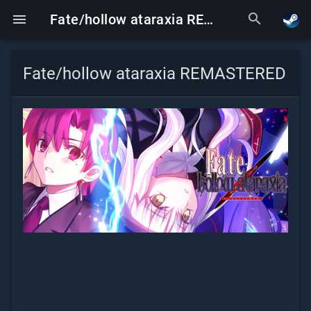
search
menu
Fate/hollow ataraxia REMASTERED
Fate/hollow ataraxia REMASTERED