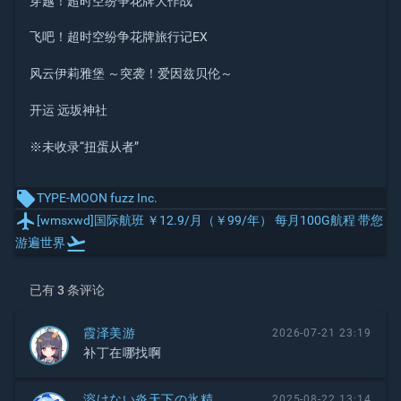
穿越！超时空纷争花牌大作战
飞吧！超时空纷争花牌旅行记EX
风云伊莉雅堡 ～突袭！爱因兹贝伦～
开运 远坂神社
※未收录“扭蛋从者”
local_offer
TYPE-MOON
fuzz Inc.
local_airport
[wmsxwd]国际航班 ￥12.9/月（￥99/年） 每月100G航程 带您
flight_takeoff
游遍世界
已有 3 条评论
霞泽美游
2026-07-21 23:19
补丁在哪找啊
溶けない炎天下の氷精
2025-08-22 13:14