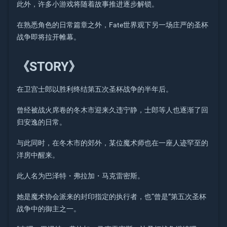
此外，许多小游戏将随着故事推进逐步解锁。
在熟悉角色的日常篇章之外，Fate世界观下另一场庄严的圣杯
战争即将拉开帷幕。
《STORY》
在卫宫士郎以胜利终结第五次圣杯战争的半年后。
曾经被战火席卷的冬木市迎来久违宁静，士郎等人也逐渐了回
归安逸的日常。
与此同时，在冬木市的郊外，某位魔术师也在一座人迹罕至的
洋房中醒来。
此人名为巴泽特・弗拉加・马克雷密斯。
她是魔术协会派来的封印指定的执行者，也“曾是”第五次圣杯
战争中的御主之一。