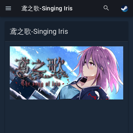
search
menu
鸢之歌-Singing Iris
鸢之歌-Singing Iris