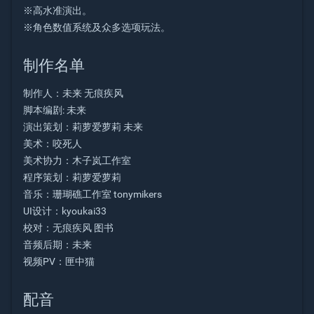
※高水准演出。
※角色数值系统及众多选项玩法。
制作名单
制作人：未来 无痕疾风
脚本编剧: 未来
演出策划：莉萝爱萝莉 未来
美术：咬死人
美术协力：木子岚工作室
程序策划：莉萝爱萝莉
音乐：珊瑚礁工作室 tonymikers
UI设计：kyoukai33
校对：无痕疾风 图书
音频后期：未来
视频PV：匣中猫
配音