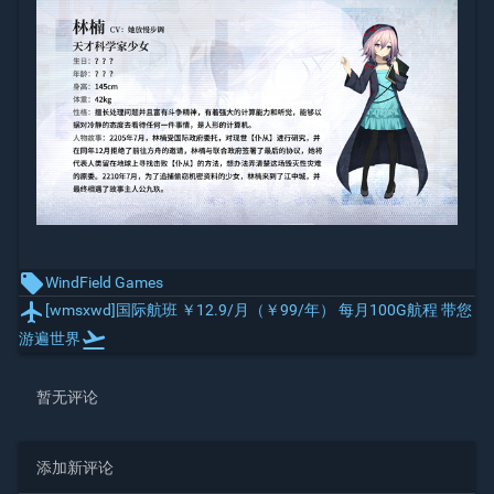
local_offer
WindField Games
local_airport
[wmsxwd]国际航班 ￥12.9/月（￥99/年） 每月100G航程 带您
flight_takeoff
游遍世界
暂无评论
添加新评论