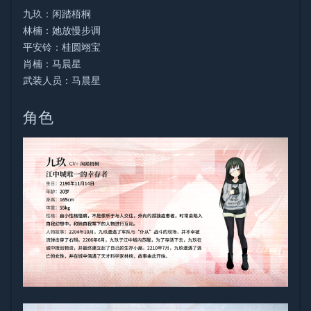
九玖：闲踏梧桐
林楠：她放慢步调
平安铃：桂圆翊宝
肖楠：马晨星
武装人员：马晨星
角色