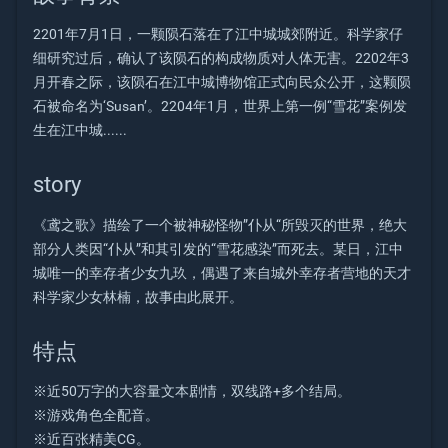
2201年7月1日，一颗陨石落在了江中城城郊附近。科学家仔
细研究过后，确认了该陨石的构成物质对人体无害。2202年3
月开春之际，该陨石在江中城博物馆正式向民众公开，这颗陨
石被命名为‘Susan’。2204年1月，世界上第一例“雪花”案例发
生在江中城......
story
《鸢之歌》描绘了一个被神秘怪物”仆从“所毁灭的世界，绝大
部分人类因“仆从”和其引发的“雪花感染”而死去。某日，江中
城唯一的幸存者少女九玖，偶遇了来自城外幸存者营地的天才
科学家少女林楠，故事由此展开。
特点
※近50万字的大容量文本剧情，双线路+多个结局。
※游戏角色全配音。
※近百张精美CG。